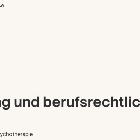
se
g und berufsrechtli
sychotherapie