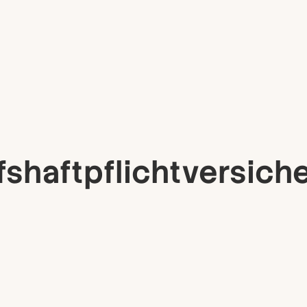
s­haftpflicht­versich